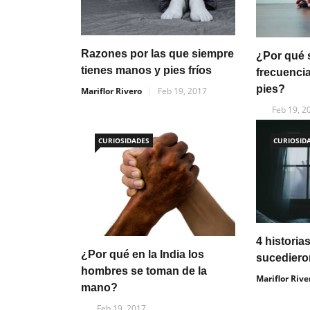
Razones por las que siempre
¿Por qué 
tienes manos y pies fríos
frecuenci
pies?
Mariflor Rivero
Feb 19, 2017
Feb 19, 2
CURIOSIDADES
CURIOSID
4 histori
¿Por qué en la India los
sucediero
hombres se toman de la
Mariflor Rive
mano?
Feb 19, 2017