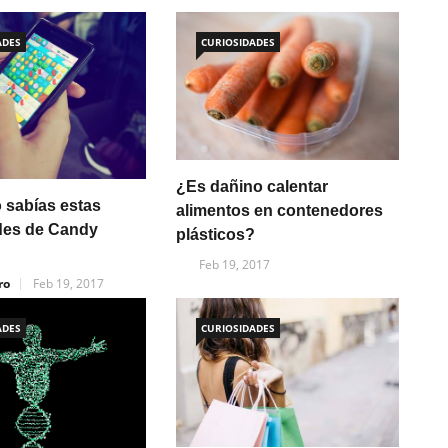
ADES
CURIOSIDADES
¿Es dañino calentar
 sabías estas
alimentos en contenedores
des de Candy
plásticos?
Feb 19, 2017
ro
Feb 19, 2017
ADES
CURIOSIDADES