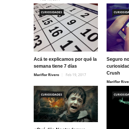
CURIOSIDADES
CURIOSID
Acá te explicamos por qué la
Seguro no
semana tiene 7 días
curiosida
Crush
Mariflor Rivero
Feb 19, 2017
Mariflor Rive
CURIOSIDADES
CURIOSID