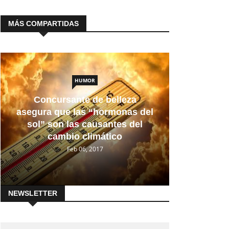
MÁS COMPARTIDAS
HUMOR
Concursante de belleza
asegura que las “hormonas del
sol” son las causantes del
cambio climático
Feb 06, 2017
NEWSLETTER