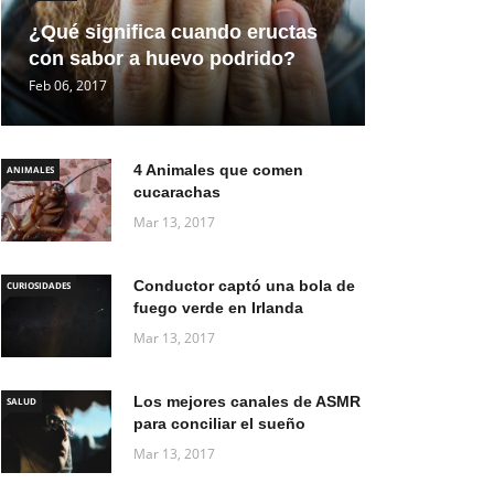
¿Qué significa cuando eructas
con sabor a huevo podrido?
Feb 06, 2017
4 Animales que comen
ANIMALES
cucarachas
Mar 13, 2017
Conductor captó una bola de
CURIOSIDADES
fuego verde en Irlanda
Mar 13, 2017
Los mejores canales de ASMR
SALUD
para conciliar el sueño
Mar 13, 2017