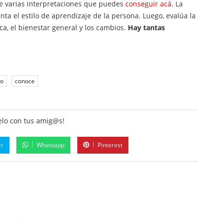
ne varias interpretaciones que puedes
conseguir acá
. La
enta el estilo de aprendizaje de la persona. Luego, evalúa la
ca, el bienestar general y los cambios.
Hay tantas
do
conoce
lo con tus amig@s!
er
Whatsapp
Pinterest