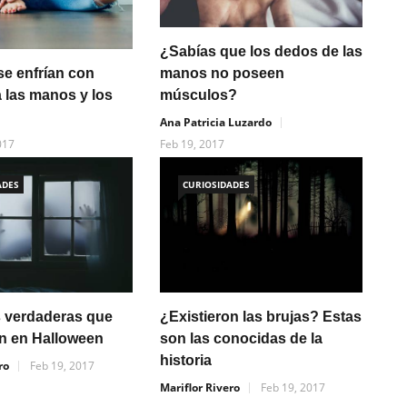
¿Sabías que los dedos de las
manos no poseen
se enfrían con
músculos?
a las manos y los
Ana Patricia Luzardo
Feb 19, 2017
017
ADES
CURIOSIDADES
as verdaderas que
¿Existieron las brujas? Estas
n en Halloween
son las conocidas de la
historia
ro
Feb 19, 2017
Mariflor Rivero
Feb 19, 2017