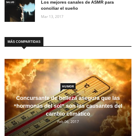
Los mejores canales de ASMR para
SALUD
conciliar el sueño
Mar 13, 2017
MÁS COMPARTIDAS
HUMOR
Concursante de belleza asegura que las
“hormonas del sol” son las causantes del
cambio climático
Feb 06, 2017