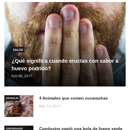
SALUD
¿Qué significa cuando eructas con sabor a
huevo podrido?
Feb 06, 2017
4 Animales que comen cucarachas
ANIMALES
Mar 13, 2017
Conductor captó una bola de fuego verde
CURIOSIDADES