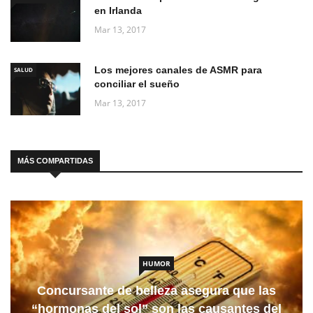
en Irlanda
Mar 13, 2017
Los mejores canales de ASMR para
SALUD
conciliar el sueño
Mar 13, 2017
MÁS COMPARTIDAS
HUMOR
Concursante de belleza asegura que las
“hormonas del sol” son las causantes del