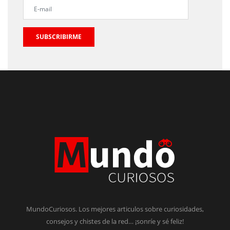
SUBSCRIBIRME
MundoCuriosos. Los mejores articulos sobre curiosidades,
consejos y chistes de la red… ¡sonríe y sé feliz!