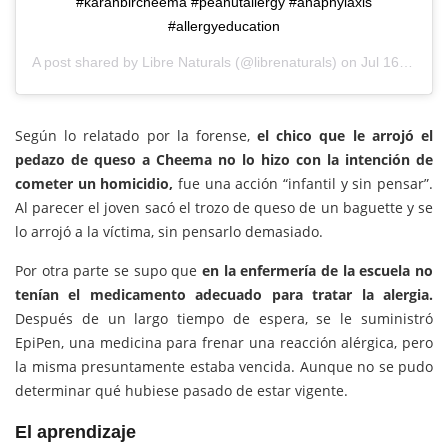
#karanbircheema #peanutallergy #anaphylaxis
#allergyeducation
A post shared by
Libre Naturals
(@librenaturals) on
Jul 16, 2017 at 12:34pm PDT
Según lo relatado por la forense,
el chico que le arrojó el
pedazo de queso a Cheema no lo hizo con la intención de
cometer un homicidio,
fue una acción “infantil y sin pensar”.
Al parecer el joven sacó el trozo de queso de un baguette y se
lo arrojó a la víctima, sin pensarlo demasiado.
Por otra parte se supo que
en la enfermería de la escuela no
tenían el medicamento adecuado para tratar la alergia.
Después de un largo tiempo de espera, se le suministró
EpiPen, una medicina para frenar una reacción alérgica, pero
la misma presuntamente estaba vencida. Aunque no se pudo
determinar qué hubiese pasado de estar vigente.
El aprendizaje