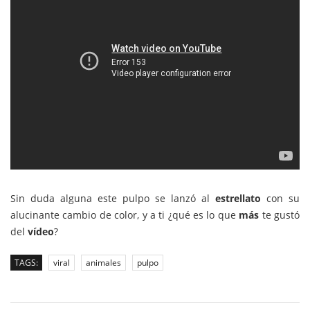
Sin duda alguna este pulpo se lanzó al
estrellato
con su
alucinante cambio de color, y a ti ¿qué es lo que
más
te gustó
del
vídeo
?
TAGS:
viral
animales
pulpo