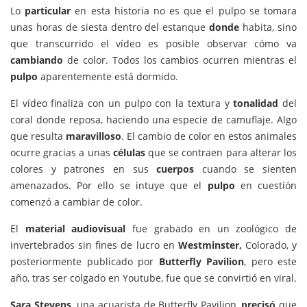
Lo
particular
en esta historia no es que el pulpo se tomara
unas horas de siesta dentro del estanque
donde
habita, sino
que transcurrido el vídeo es posible observar cómo va
cambiando
de color. Todos los cambios ocurren mientras el
pulpo
aparentemente está dormido.
El vídeo finaliza con un pulpo con la textura y
tonalidad
del
coral donde reposa, haciendo una especie de camuflaje. Algo
que resulta
maravilloso
. El cambio de color en estos animales
ocurre gracias a unas
células
que se contraen para alterar los
colores y patrones en sus
cuerpos
cuando se sienten
amenazados. Por ello se intuye que el
pulpo
en cuestión
comenzó a cambiar de color.
El
material audiovisual
fue grabado en un zoológico de
invertebrados sin fines de lucro en
Westminster,
Colorado, y
posteriormente publicado por
Butterfly Pavilion
, pero este
año, tras ser colgado en Youtube, fue que se convirtió en viral.
Sara Stevens,
una acuarista de Butterfly Pavilion,
precisó
que