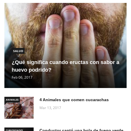
SALUD
¿Qué significa cuando eructas con sabor a
huevo podrido?
Feb 06, 2017
4 Animales que comen cucarachas
ANIMALES
Mar 13, 2017
Conductor captó una bola de fuego verde
CURIOSIDADES