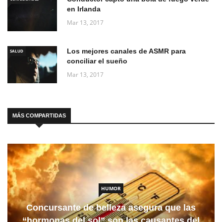
en Irlanda
Mar 13, 2017
Los mejores canales de ASMR para
SALUD
conciliar el sueño
Mar 13, 2017
MÁS COMPARTIDAS
HUMOR
Concursante de belleza asegura que las
“hormonas del sol” son las causantes del