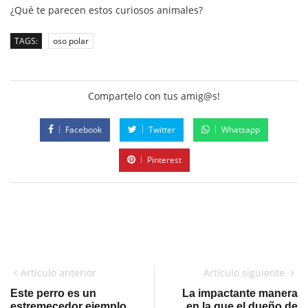
¿Qué te parecen estos curiosos animales?
TAGS:
oso polar
Compartelo con tus amig@s!
Facebook
Twitter
Whatsapp
Pinterest
Artículo anterior
Artículo siguiente
Este perro es un
La impactante manera
estremecedor ejemplo
en la que el dueño de