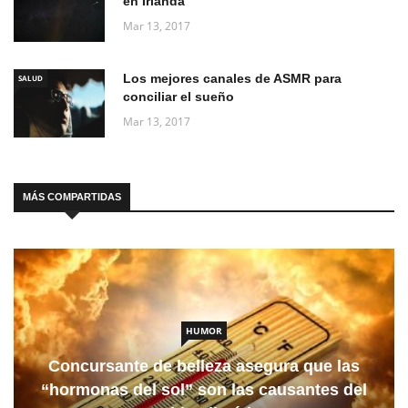
en Irlanda
Mar 13, 2017
Los mejores canales de ASMR para
SALUD
conciliar el sueño
Mar 13, 2017
MÁS COMPARTIDAS
HUMOR
Concursante de belleza asegura que las
“hormonas del sol” son las causantes del