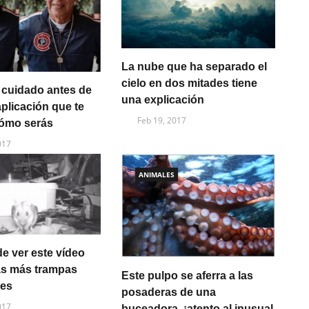
La nube que ha separado el
cielo en dos mitades tiene
 cuidado antes de
una explicación
 aplicación que te
Feb 19, 2017
ómo serás
017
ANIMALES
e ver este vídeo
ás más trampas
Este pulpo se aferra a las
nes
posaderas de una
017
buceadora, ¡atento al inusual