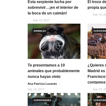
Esta serpiente lucha por
El trozo d
sobrevivir…¡en el interior de
propia que
la boca de un caimán!
Feb 19, 2
Feb 19, 2017
ANIMALES
CURIOSID
Te presentamos a 10
¿Quieres 
animales que probablemente
Madrid es
nunca hayas visto
Francisco?
contamos
Ana Patricia Luzardo
Feb 19, 2017
Feb 19, 2
CURIOSIDADES
CURIOSID