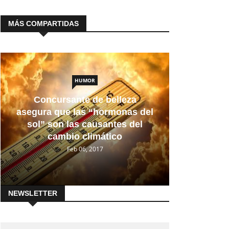
MÁS COMPARTIDAS
HUMOR
Concursante de belleza
asegura que las “hormonas del
sol” son las causantes del
cambio climático
Feb 06, 2017
NEWSLETTER