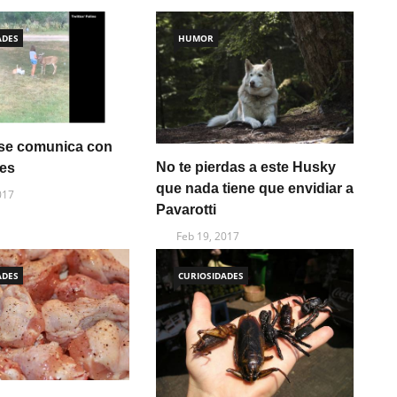
ADES
HUMOR
 se comunica con
No te pierdas a este Husky
les
que nada tiene que envidiar a
017
Pavarotti
Feb 19, 2017
ADES
CURIOSIDADES