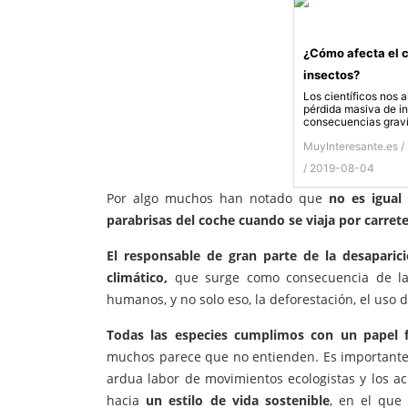
¿Cómo afecta el c
insectos?
Los científicos nos 
pérdida masiva de i
consecuencias graví
MuyInteresante.es /
/ 2019-08-04
Por algo muchos han notado que
no es igual
parabrisas del coche cuando se viaja por carret
El responsable de gran parte de la desaparic
climático,
que surge como consecuencia de la
humanos, y no solo eso, la deforestación, el uso 
Todas las especies cumplimos con un papel f
muchos parece que no entienden. Es importante p
ardua labor de movimientos ecologistas y los 
hacia
un estilo de vida sostenible
, en el que