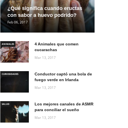
¿Qué significa cuando eructas
con sabor a huevo podrido?
Feb 06, 2017
4 Animales que comen
ANIMALES
cucarachas
Mar 13, 2017
Conductor captó una bola de
CURIOSIDADES
fuego verde en Irlanda
Mar 13, 2017
Los mejores canales de ASMR
SALUD
para conciliar el sueño
Mar 13, 2017