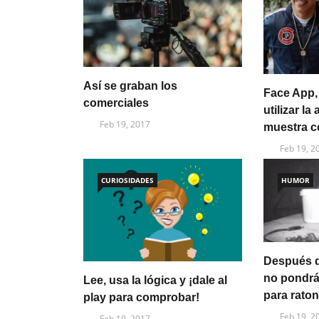
Así se graban los
Face App,
comerciales
utilizar la
Feb 19, 2017
muestra c
Feb 19, 2
CURIOSIDADES
HUMOR
Después d
no pondr
Lee, usa la lógica y ¡dale al
para rato
play para comprobar!
Feb 19, 2
Feb 19, 2017