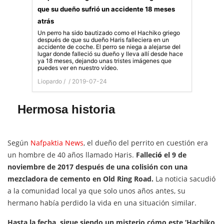
que su dueño sufrió un accidente 18 meses
atrás
Un perro ha sido bautizado como el Hachiko griego
después de que su dueño Haris falleciera en un
accidente de coche. El perro se niega a alejarse del
lugar donde falleció su dueño y lleva allí desde hace
ya 18 meses, dejando unas tristes imágenes que
puedes ver en nuestro vídeo.
Liopardo /
/ 2019-07-24
Hermosa historia
Según
Nafpaktia News
, el dueño del perrito en cuestión era
un hombre de 40 años llamado Haris.
Falleci
ó
el 9 de
noviembre de 2017 después de una colisión con una
mezcladora de cemento en Old Ring Road.
La noticia sacudió
a la comunidad local ya que solo unos años antes, su
hermano había perdido la vida en una situación similar.
Hasta la fecha, sigue siendo un misterio cómo este ‘Hachiko