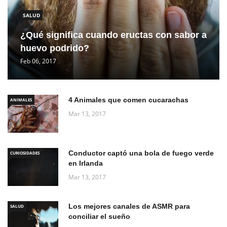
SALUD
¿Qué significa cuando eructas con sabor a
huevo podrido?
Feb 06, 2017
4 Animales que comen cucarachas
ANIMALES
Mar 13, 2017
Conductor captó una bola de fuego verde
CURIOSIDADES
en Irlanda
Mar 13, 2017
Los mejores canales de ASMR para
SALUD
conciliar el sueño