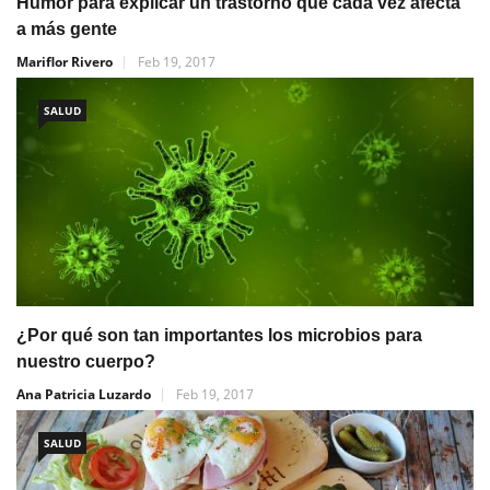
Humor para explicar un trastorno que cada vez afecta
a más gente
Mariflor Rivero
Feb 19, 2017
SALUD
¿Por qué son tan importantes los microbios para
nuestro cuerpo?
Ana Patricia Luzardo
Feb 19, 2017
SALUD