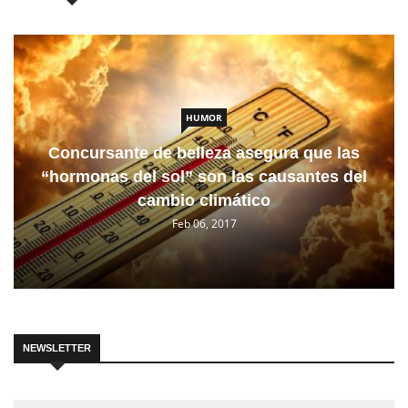
HUMOR
Concursante de belleza asegura que las
“hormonas del sol” son las causantes del
cambio climático
Feb 06, 2017
NEWSLETTER