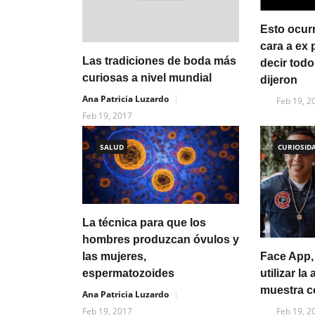
Esto ocurr
cara a ex 
Las tradiciones de boda más
decir tod
curiosas a nivel mundial
dijeron
Ana Patricia Luzardo
Feb 19, 2
Feb 19, 2017
SALUD
CURIOSID
La técnica para que los
hombres produzcan óvulos y
Face App,
las mujeres,
utilizar la
espermatozoides
muestra c
Ana Patricia Luzardo
Feb 19, 2
Feb 19, 2017