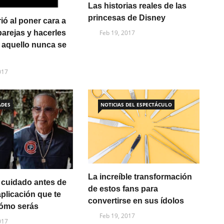
Las historias reales de las
princesas de Disney
ió al poner cara a
parejas y hacerles
Feb 19, 2017
o aquello nunca se
017
ADES
NOTICIAS DEL ESPECTÁCULO
La increíble transformación
 cuidado antes de
de estos fans para
 aplicación que te
convertirse en sus ídolos
ómo serás
Feb 19, 2017
017