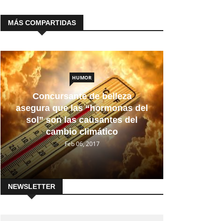
MÁS COMPARTIDAS
HUMOR
Concursante de belleza
asegura que las “hormonas del
sol” son las causantes del
cambio climático
Feb 06, 2017
NEWSLETTER