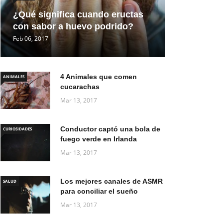
¿Qué significa cuando eructas
con sabor a huevo podrido?
Feb 06, 2017
4 Animales que comen
ANIMALES
cucarachas
Mar 13, 2017
Conductor captó una bola de
CURIOSIDADES
fuego verde en Irlanda
Mar 13, 2017
Los mejores canales de ASMR
SALUD
para conciliar el sueño
Mar 13, 2017