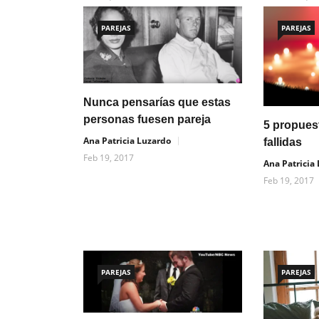
PAREJAS
PAREJAS
Nunca pensarías que estas
personas fuesen pareja
5 propues
Ana Patricia Luzardo
fallidas
Feb 19, 2017
Ana Patricia
Feb 19, 2017
PAREJAS
PAREJAS