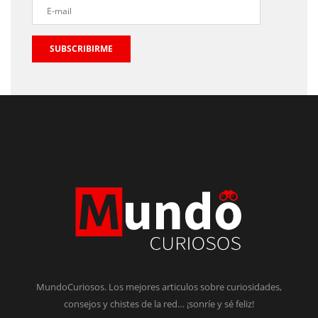
SUBSCRIBIRME
MundoCuriosos. Los mejores articulos sobre curiosidades,
consejos y chistes de la red… ¡sonríe y sé feliz!