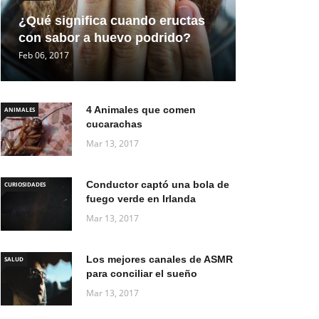
¿Qué significa cuando eructas
con sabor a huevo podrido?
Feb 06, 2017
4 Animales que comen
ANIMALES
cucarachas
Mar 13, 2017
Conductor captó una bola de
CURIOSIDADES
fuego verde en Irlanda
Mar 13, 2017
Los mejores canales de ASMR
SALUD
para conciliar el sueño
Mar 13, 2017