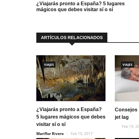
¿Viajarás pronto a España? 5 lugares
mágicos que debes visitar sí o sí
ARTÍCULOS RELACIONADOS
VIAJES
VIAJES
¿Viajarás pronto a España?
Consejos p
5 lugares mágicos que debes
jet lag
visitar sí o sí
Feb 19, 2
Mariflor Rivero
Feb 19, 2017