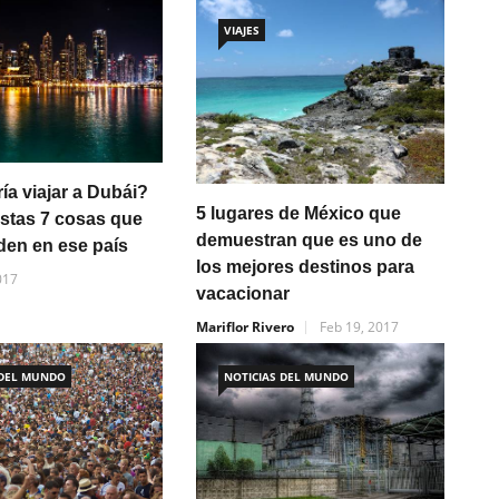
VIAJES
ía viajar a Dubái?
5 lugares de México que
stas 7 cosas que
demuestran que es uno de
den en ese país
los mejores destinos para
017
vacacionar
Mariflor Rivero
Feb 19, 2017
 DEL MUNDO
NOTICIAS DEL MUNDO