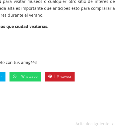
os
para visitar museos o cualquier otro sitio de interés de
rada alta es importante que anticipes esto para comprarar a
ares durante el verano.
os qué ciudad visitarías.
lo con tus amig@s!
er
Whatsapp
Pinterest
Artículo siguiente