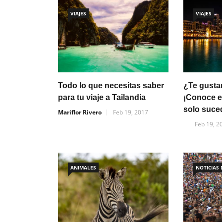
VIAJES
VIAJES
Todo lo que necesitas saber
¿Te gustar
para tu viaje a Tailandia
¡Conoce e
solo suce
Mariflor Rivero
Feb 19, 2017
Feb 19, 2
ANIMALES
NOTICIAS