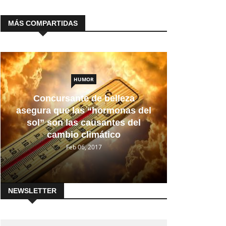
MÁS COMPARTIDAS
HUMOR
Concursante de belleza
asegura que las “hormonas del
sol” son las causantes del
cambio climático
Feb 06, 2017
NEWSLETTER