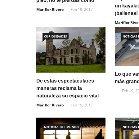
piso, no te pierdas cómo
un kayaki
Mariflor Rivero
Feb 19, 2017
¡ballenas!
Mariflor Rive
CURIOSIDADES
NOTICIAS
Lo que vas
De estas espectaculares
más gran
maneras reclama la
Feb 19, 2
naturaleza su espacio vital
Mariflor Rivero
Feb 19, 2017
NOTICIAS DEL MUNDO
NOTICIAS