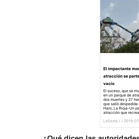
El impactante mo
atracción se part
vacío
El suceso, que se mu
en un parque de atra
dos muertes y 27 her
que salió despedida 
Haro, La Rioja-Un p
atracción que recrea
LaSexta /
/ 2019-0
¿Qué dicen las autoridade