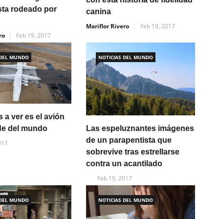
sta rodeado por
canina
Mariflor Rivero
Feb 19, 2017
ro
Feb 19, 2017
 DEL MUNDO
NOTICIAS DEL MUNDO
 a ver es el avión
Las espeluznantes imágenes
de del mundo
de un parapentista que
017
sobrevive tras estrellarse
contra un acantilado
Feb 19, 2017
 DEL MUNDO
NOTICIAS DEL MUNDO