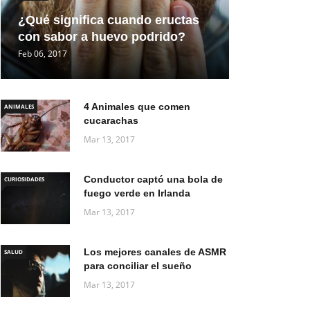
¿Qué significa cuando eructas
con sabor a huevo podrido?
Feb 06, 2017
4 Animales que comen
ANIMALES
cucarachas
Mar 13, 2017
Conductor captó una bola de
CURIOSIDADES
fuego verde en Irlanda
Mar 13, 2017
Los mejores canales de ASMR
SALUD
para conciliar el sueño
Mar 13, 2017