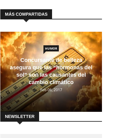
MÁS COMPARTIDAS
HUMOR
Concursante de belleza
asegura que las “hormonas del
sol” son las causantes del
cambio climático
Feb 06, 2017
NEWSLETTER