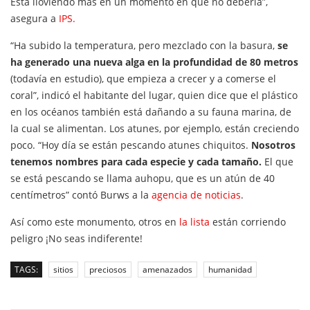
Está lloviendo más en un momento en que no debería”,
asegura a
IPS.
“Ha subido la temperatura, pero mezclado con la basura,
se
ha generado una nueva alga en la profundidad de 80 metros
(todavía en estudio), que empieza a crecer y a comerse el
coral”, indicó el habitante del lugar, quien dice que el plástico
en los océanos también está dañando a su fauna marina, de
la cual se alimentan. Los atunes, por ejemplo, están creciendo
poco. “Hoy día se están pescando atunes chiquitos.
Nosotros
tenemos nombres para cada especie y cada tamaño.
El que
se está pescando se llama auhopu, que es un atún de 40
centímetros” contó Burws a la
agencia de noticias
.
Así como este monumento, otros en
la lista
están corriendo
peligro ¡No seas indiferente!
TAGS:
sitios
preciosos
amenazados
humanidad