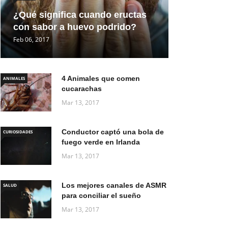
¿Qué significa cuando eructas
con sabor a huevo podrido?
Feb 06, 2017
4 Animales que comen
ANIMALES
cucarachas
Mar 13, 2017
Conductor captó una bola de
CURIOSIDADES
fuego verde en Irlanda
Mar 13, 2017
Los mejores canales de ASMR
SALUD
para conciliar el sueño
Mar 13, 2017