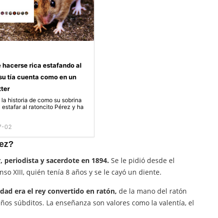
 hacerse rica estafando al
 su tía cuenta como en un
tter
 la historia de como su sobrina
 estafar al ratoncito Pérez y ha
7-02
rez?
r, periodista y sacerdote en 1894.
Se le pidió desde el
so XIII, quién tenía 8 años y se le cayó un diente.
idad era el rey convertido en ratón,
de la mano del ratón
os súbditos. La enseñanza son valores como la valentía, el