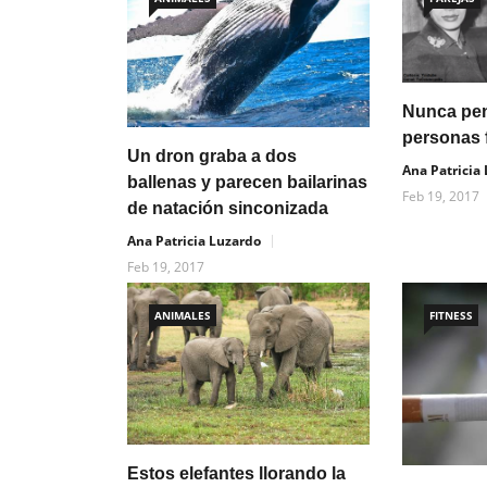
Nunca pen
personas 
Un dron graba a dos
Ana Patricia
ballenas y parecen bailarinas
Feb 19, 2017
de natación sinconizada
Ana Patricia Luzardo
Feb 19, 2017
ANIMALES
FITNESS
Estos elefantes llorando la