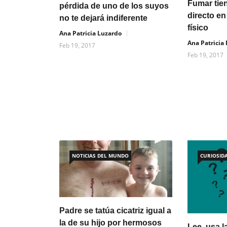
Fumar tie
pérdida de uno de los suyos
directo en
no te dejará indiferente
físico
Ana Patricia Luzardo
Ana Patricia
Feb 19, 2017
Feb 19, 2017
NOTICIAS DEL MUNDO
CURIOSID
Padre se tatúa cicatriz igual a
la de su hijo por hermosos
Lee, usa la