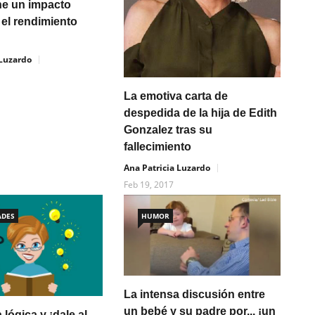
ne un impacto
 el rendimiento
 Luzardo
La emotiva carta de
despedida de la hija de Edith
Gonzalez tras su
fallecimiento
Ana Patricia Luzardo
Feb 19, 2017
ADES
HUMOR
La intensa discusión entre
un bebé y su padre por... ¡un
 lógica y ¡dale al