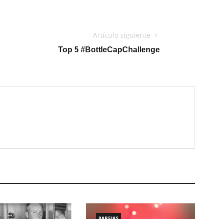
Artículo siguiente
Top 5 #BottleCapChallenge
PAREJAS