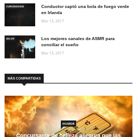
Conductor captó una bola de fuego verde
CURIOSIDADES
en Irlanda
Mar 13, 2017
Los mejores canales de ASMR para
SALUD
conciliar el sueño
Mar 13, 2017
MÁS COMPARTIDAS
HUMOR
Concursante de belleza asegura que las