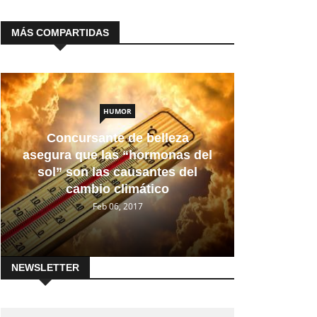
MÁS COMPARTIDAS
HUMOR
Concursante de belleza
asegura que las “hormonas del
sol” son las causantes del
cambio climático
Feb 06, 2017
NEWSLETTER