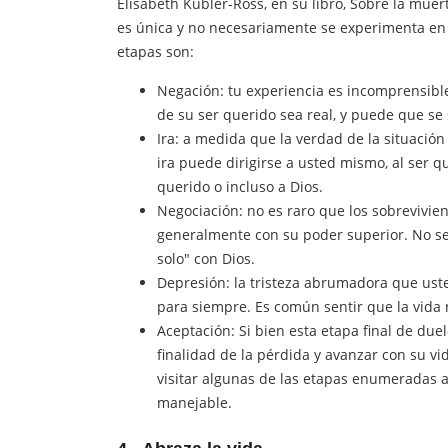
Elisabeth Kubler-Ross, en su libro, Sobre
la muert
es única y no necesariamente se experimenta en 
etapas son:
Negación
: tu experiencia es incomprensible
de su ser querido sea real, y puede que se
Ira
: a medida que la verdad de la situación
ira puede dirigirse a usted mismo, al ser q
querido o incluso a Dios.
Negociación
: no es raro que los sobrevivie
generalmente con su poder superior. No se 
solo" con Dios.
Depresión
: la tristeza abrumadora que uste
para siempre. Es común sentir que la vida 
Aceptación
: Si bien esta etapa final de due
finalidad de la pérdida y avanzar con su vi
visitar algunas de las etapas enumeradas a
manejable.