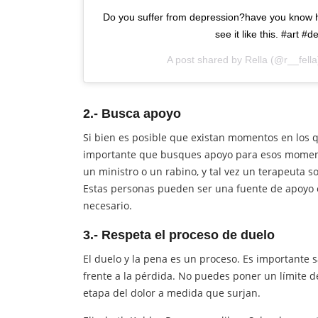
Do you suffer from depression?have you know ho
see it like this. #art 
A post shared by
Rella
(@r__fella
2.- Busca apoyo
Si bien es posible que existan momentos en los q
importante que busques apoyo para esos moment
un ministro o un rabino, y tal vez un terapeuta 
Estas personas pueden ser una fuente de apoyo e
necesario.
3.- Respeta el proceso de duelo
El duelo y la pena es un proceso. Es importante
frente a la pérdida. No puedes poner un límite 
etapa del dolor a medida que surjan.