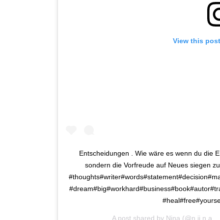
View this pos
Entscheidungen . Wie wäre es wenn du die Ent
sondern die Vorfreude auf Neues siegen zu 
#thoughts#writer#words#statement#decision#ma
#dream#big#workhard#business#book#autor#trav
#heal#free#yourse
A post shared by
Nina
(@n.ii.n.a_