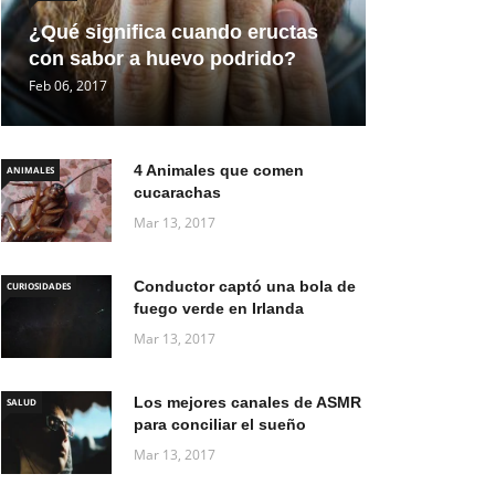
¿Qué significa cuando eructas
con sabor a huevo podrido?
Feb 06, 2017
4 Animales que comen
ANIMALES
cucarachas
Mar 13, 2017
Conductor captó una bola de
CURIOSIDADES
fuego verde en Irlanda
Mar 13, 2017
Los mejores canales de ASMR
SALUD
para conciliar el sueño
Mar 13, 2017