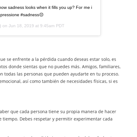
w sadness looks when it fills you up? For me i
#depressione #sadness😔
) on
Jun 18, 2019 at 9:45am PDT
ue se enfrente a la pérdida cuando deseas estar solo, es
os donde sientas que no puedes más. Amigos, familiares,
son todas las personas que pueden ayudarte en tu proceso.
mocional, así como también de necesidades físicas, si es
 saber que cada persona tiene su propia manera de hacer
de tiempo. Debes respetar y permitir experimentar cada