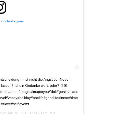
t on Instagram
scheidung triffst nicht die Angst vor Neuem,
lassen? Ist ein Gedanke wert, oder? 🤙🏽 .
keithappen#magic#itsuptoyou#doit#goals#plans
el#vacay#holiday#onelife#goodlife#itsme#time
lf#love#selflove#♥
_) on
Jun 18, 2019 at 11:21am PDT