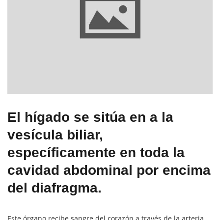
El
hígado
se sitúa en
a la
vesícula biliar,
específicamente en toda la
cavidad abdomina
l por encima
del
diafragma
.
Este órgano recibe sangre del corazón a través de la arteria