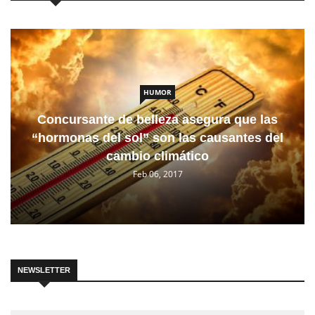
HUMOR
Concursante de belleza asegura que las
“hormonas del sol” son las causantes del
cambio climático
Feb 06, 2017
NEWSLETTER