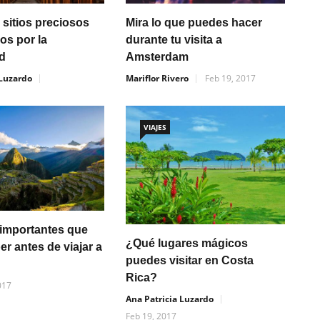
 sitios preciosos
Mira lo que puedes hacer
s por la
durante tu visita a
d
Amsterdam
 Luzardo
Mariflor Rivero
Feb 19, 2017
VIAJES
importantes que
¿Qué lugares mágicos
r antes de viajar a
puedes visitar en Costa
Rica?
017
Ana Patricia Luzardo
Feb 19, 2017