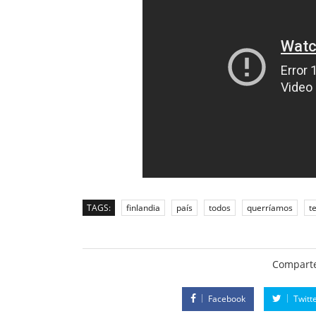
TAGS:
finlandia
país
todos
querríamos
t
Comparte
Facebook
Twitt