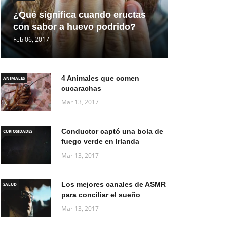
¿Qué significa cuando eructas
con sabor a huevo podrido?
Feb 06, 2017
4 Animales que comen
ANIMALES
cucarachas
Mar 13, 2017
Conductor captó una bola de
CURIOSIDADES
fuego verde en Irlanda
Mar 13, 2017
Los mejores canales de ASMR
SALUD
para conciliar el sueño
Mar 13, 2017