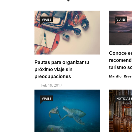
VIAJES
VIAJES
Conoce e
recomenda
Pautas para organizar tu
turismo s
próximo viaje sin
Mariflor Rive
preocupaciones
Feb 19, 2017
VIAJES
NOTICIAS