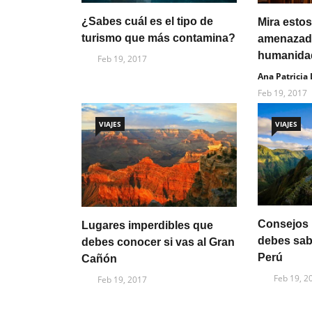
¿Sabes cuál es el tipo de
Mira estos
turismo que más contamina?
amenazado
humanida
Feb 19, 2017
Ana Patricia
Feb 19, 2017
VIAJES
VIAJES
Consejos 
Lugares imperdibles que
debes sabe
debes conocer si vas al Gran
Perú
Cañón
Feb 19, 2
Feb 19, 2017