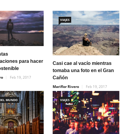
VIAJES
stas
ciones para hacer
Casi cae al vacío mientras
ostenible
tomaba una foto en el Gran
ro
Feb 19, 2017
Cañón
Mariflor Rivero
Feb 19, 2017
 DEL MUNDO
VIAJES