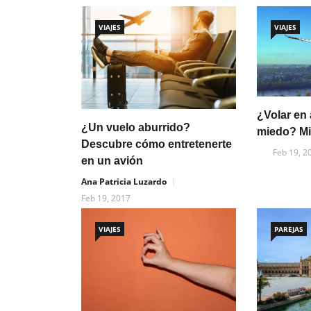
VIAJES
VIAJES
¿Volar en 
¿Un vuelo aburrido?
miedo? Mi
Descubre cómo entretenerte
Feb 19, 2
en un avión
Ana Patricia Luzardo
Feb 19, 2017
VIAJES
PAREJAS