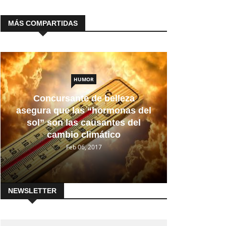
MÁS COMPARTIDAS
HUMOR
Concursante de belleza
asegura que las “hormonas del
sol” son las causantes del
cambio climático
Feb 06, 2017
NEWSLETTER