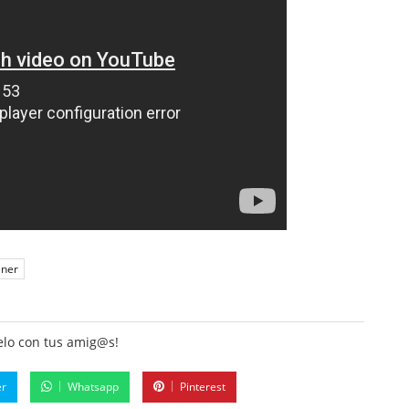
ener
lo con tus amig@s!
er
Whatsapp
Pinterest