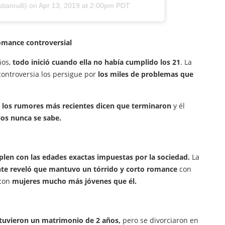
ianrulli) on
Apr 13, 2019 at 2:00pm PDT
omance controversial
ños,
todo inició cuando ella no había cumplido los 21
. La
controversia los persigue por
los miles de problemas que
e los rumores más recientes dicen que terminaron
y él
los nunca se sabe.
len con las edades exactas impuestas por la sociedad.
La
te reveló que mantuvo un tórrido y corto romance
con
con
mujeres mucho más jóvenes que él.
uvieron un matrimonio de 2 años,
pero se divorciaron en