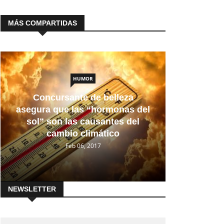
MÁS COMPARTIDAS
HUMOR
Concursante de belleza
asegura que las “hormonas del
sol” son las causantes del
cambio climático
Feb 06, 2017
NEWSLETTER