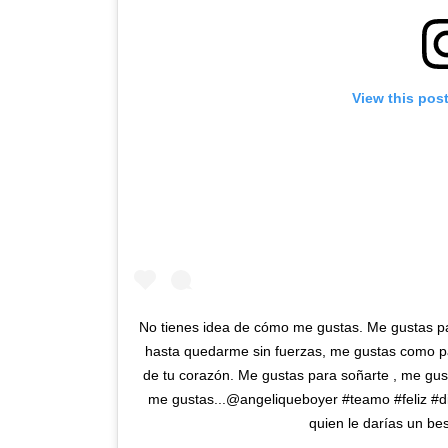
View this pos
No tienes idea de cómo me gustas. Me gustas pa
hasta quedarme sin fuerzas, me gustas como pa
de tu corazón. Me gustas para soñarte , me gusta
me gustas...@angeliqueboyer #teamo #feliz #dia
quien le darías un be