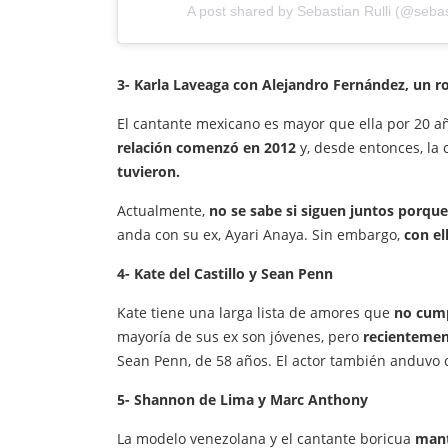
A post shared by
Sebastian Rulli
(@sebast
3- Karla Laveaga con Alejandro Fernández, un r
El cantante mexicano es mayor que ella por 20 a
relación comenzó en 2012
y, desde entonces, la 
tuvieron.
Actualmente,
no se sabe si siguen juntos porqu
anda con su ex, Ayari Anaya. Sin embargo,
con el
4- Kate del Castillo y Sean Penn
Kate tiene una larga lista de amores que
no cump
mayoría de sus ex son jóvenes, pero
recientemen
Sean Penn, de 58 años. El actor también anduvo 
5- Shannon de Lima y Marc Anthony
La modelo venezolana y el cantante boricua
mant