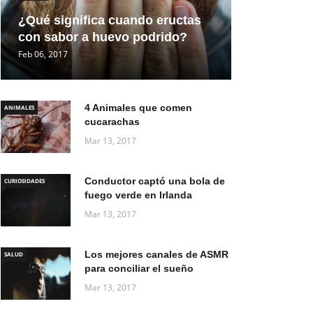
¿Qué significa cuando eructas
con sabor a huevo podrido?
Feb 06, 2017
4 Animales que comen
ANIMALES
cucarachas
Mar 13, 2017
Conductor captó una bola de
CURIOSIDADES
fuego verde en Irlanda
Mar 13, 2017
Los mejores canales de ASMR
SALUD
para conciliar el sueño
Mar 13, 2017