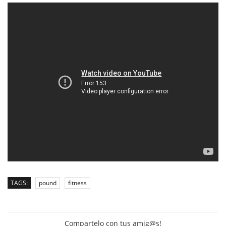
TAGS:
pound
fitness
Compartelo con tus amig@s!