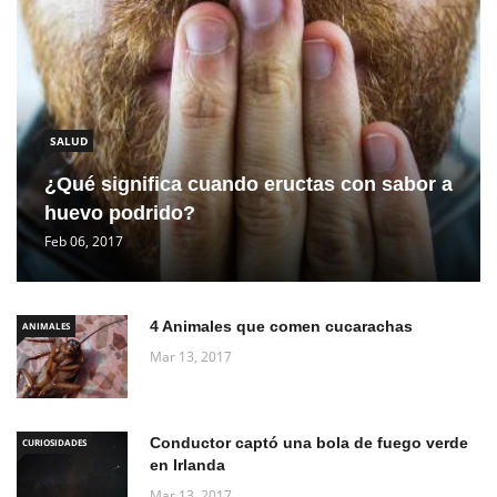
SALUD
¿Qué significa cuando eructas con sabor a
huevo podrido?
Feb 06, 2017
4 Animales que comen cucarachas
ANIMALES
Mar 13, 2017
Conductor captó una bola de fuego verde
CURIOSIDADES
en Irlanda
Mar 13, 2017