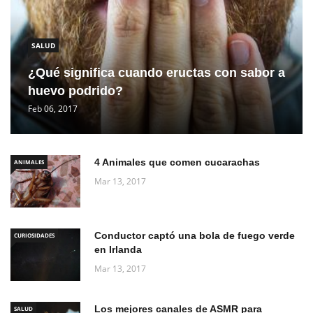
SALUD
¿Qué significa cuando eructas con sabor a
huevo podrido?
Feb 06, 2017
4 Animales que comen cucarachas
ANIMALES
Mar 13, 2017
Conductor captó una bola de fuego verde
CURIOSIDADES
en Irlanda
Mar 13, 2017
Los mejores canales de ASMR para
SALUD