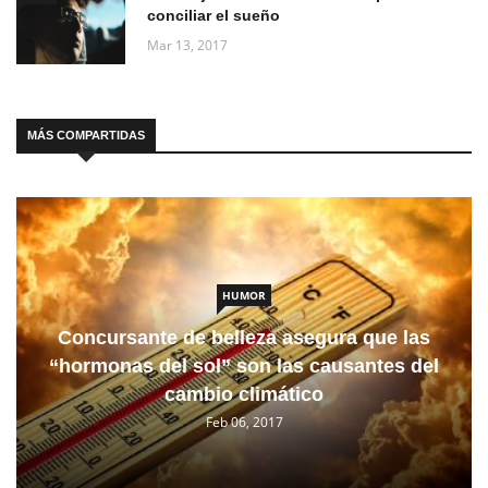
conciliar el sueño
Mar 13, 2017
MÁS COMPARTIDAS
HUMOR
Concursante de belleza asegura que las
“hormonas del sol” son las causantes del
cambio climático
Feb 06, 2017