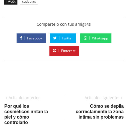
TAGS:
cutículas
Compartelo con tus amig@s!
Facebook
Twitter
Whatsapp
Pinterest
Artículo anterior
Artículo siguiente
Por qué los
Cómo se depila
cosméticos irritan la
correctamente la zona
piel y cómo
íntima sin problemas
controlarlo