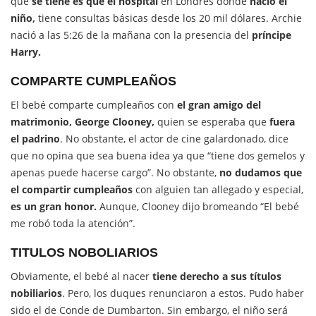
que
se tiene es que el hospital
en Londres donde
nació el
niño,
tiene consultas básicas desde los 20 mil dólares. Archie
nació a las 5:26 de la mañana con la presencia del
príncipe
Harry.
COMPARTE CUMPLEAÑOS
El bebé comparte cumpleaños con
el gran amigo del
matrimonio, George Clooney,
quien se esperaba que
fuera
el padrino
. No obstante, el actor de cine galardonado, dice
que no opina que sea buena idea ya que “tiene dos gemelos y
apenas puede hacerse cargo”. No obstante,
no dudamos que
el compartir cumpleaños
con alguien tan allegado y especial,
es un gran honor.
Aunque, Clooney dijo bromeando “El bebé
me robó toda la atención”.
TITULOS NOBOLIARIOS
Obviamente, el bebé al nacer
tiene derecho a sus títulos
nobiliarios
. Pero, los duques renunciaron a estos. Pudo haber
sido el de Conde de Dumbarton. Sin embargo, el niño será