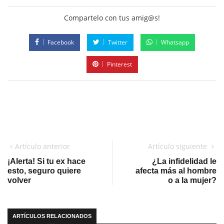
Compartelo con tus amig@s!
Facebook
Twitter
Whatsapp
Pinterest
Artículo anterior
Artículo siguiente
¡Alerta! Si tu ex hace
¿La infidelidad le
esto, seguro quiere
afecta más al hombre
volver
o a la mujer?
ARTÍCULOS RELACIONADOS