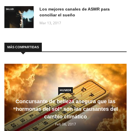
Los mejores canales de ASMR para
SALUD
conciliar el sueño
Mar 13, 2017
MÁS COMPARTIDAS
HUMOR
Concursante de belleza asegura que las
“hormonas del sol” son las causantes del
cambio climático
Feb 06, 2017