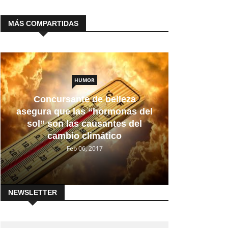
MÁS COMPARTIDAS
HUMOR
Concursante de belleza
asegura que las “hormonas del
sol” son las causantes del
cambio climático
Feb 06, 2017
NEWSLETTER