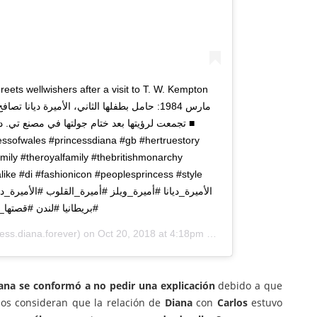
ets wellwishers after a visit to T. W. Kempton
تجمعت لرؤيتها بعد ختام جولتها في مصنع تي. ■
essofwales #princessdiana #gb #hertruestory
mily #theroyalfamily #thebritishmonarchy
like #di #fashionicon #peoplesprincess #style
بريطانيا #لندن #قصتها_
ess.diana.forever) on
Oct 20, 2018 at 4:18pm PDT
ana se conformó a no pedir una explicación
debido a que
os consideran que la relación de
Diana
con
Carlos
estuvo