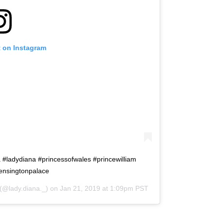
t on Instagram
 #ladydiana #princessofwales #princewilliam
ensingtonpalace
(@lady.diana._) on
Jan 21, 2019 at 1:09pm PST