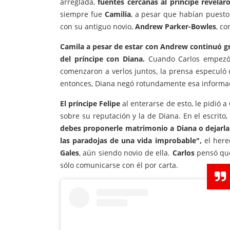
arreglada,
fuentes cercanas al príncipe revela
siempre fue
Camilia
, a pesar que habían puest
con su antiguo novio,
Andrew Parker-Bowles
, c
Camila a pesar de estar con Andrew continuó gr
del príncipe con Diana.
Cuando Carlos empez
comenzaron a verlos juntos, la prensa especuló 
entonces, Diana negó rotundamente esa informa
El príncipe Felipe
al enterarse de esto, le pidió a
sobre su reputación y la de Diana. En el escrito, 
debes proponerle matrimonio a Diana o dejarla
las paradojas de una vida improbable",
el her
Gales
, aún siendo novio de ella.
Carlos
pensó que
sólo comunicarse con él por carta.