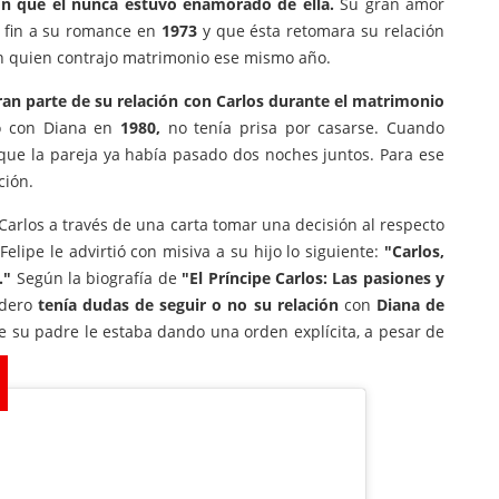
ron que él nunca estuvo enamorado de ella.
Su gran amor
o fin a su romance en
1973
y que ésta retomara su relación
on quien contrajo matrimonio ese mismo año.
an parte de su relación con Carlos durante el matrimonio
ó con Diana en
1980,
no tenía prisa por casarse. Cuando
que la pareja ya había pasado dos noches juntos. Para ese
ción.
 Carlos a través de una carta tomar una decisión al respecto
Felipe le advirtió con misiva a su hijo lo siguiente:
"Carlos,
."
Según la biografía de
"El Príncipe Carlos: Las pasiones y
edero
tenía dudas de seguir o no su relación
con
Diana de
 su padre le estaba dando una orden explícita, a pesar de