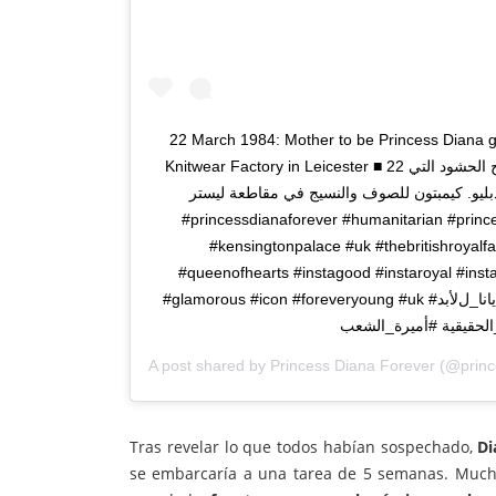
22 March 1984: Mother to be Princess Diana gre
Knitwear Factory in Leicester ■ 22 مارس 1984: حامل بطفلها الثاني، اﻷميرة ديانا تصافح الحشود التي
 دبليو. كيمبتون للصوف والنسيج في مقاطعة ليستر
#princessdianaforever #humanitarian #princ
#kensingtonpalace #uk #thebritishroyalfa
#queenofhearts #instagood #instaroyal #insta
#glamorous #icon #foreveryoung #uk #الأميرة_ديانا #أميرة_ويلز #أميرة_القلوب #الأميرة_ديانا_لﻷبد
#الحقيقية #أميرة_الشعب
A post shared by
Princess Diana Forever
(@princ
Tras revelar lo que todos habían sospechado,
Di
se embarcaría a una tarea de 5 semanas. Much