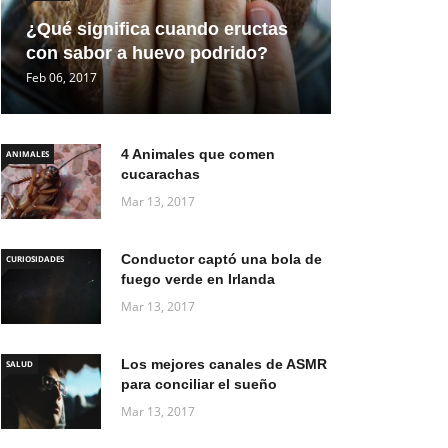
¿Qué significa cuando eructas
con sabor a huevo podrido?
Feb 06, 2017
4 Animales que comen
ANIMALES
cucarachas
Mar 13, 2017
Conductor captó una bola de
CURIOSIDADES
fuego verde en Irlanda
Mar 13, 2017
Los mejores canales de ASMR
SALUD
para conciliar el sueño
Mar 13, 2017