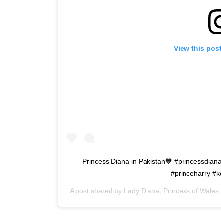
View this pos
Princess Diana in Pakistan💙 #princessdiana
#princeharry #k
A post shared by
Lady Diana, Princess of Wales