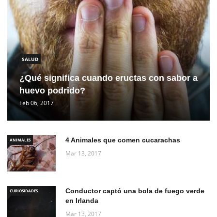
SALUD
¿Qué significa cuando eructas con sabor a
huevo podrido?
Feb 06, 2017
4 Animales que comen cucarachas
ANIMALES
Mar 13, 2017
Conductor captó una bola de fuego verde
CURIOSIDADES
en Irlanda
Mar 13, 2017