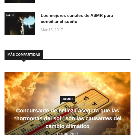
Los mejores canales de ASMR para
SALUD
conciliar el sueño
Mar 13, 2017
MÁS COMPARTIDAS
HUMOR
Concursante de belleza asegura que las
“hormonas del sol” son las causantes del
cambio climático
Feb 06, 2017