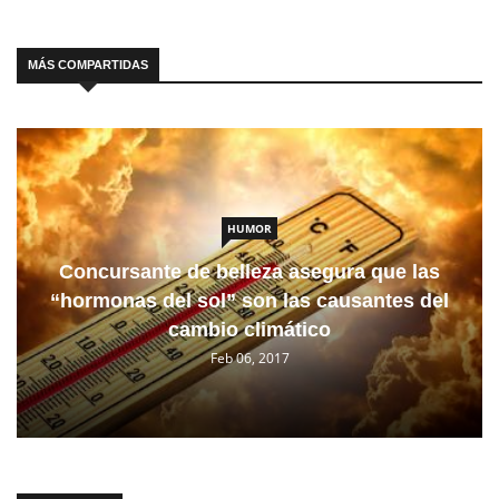
MÁS COMPARTIDAS
HUMOR
Concursante de belleza asegura que las
“hormonas del sol” son las causantes del
cambio climático
Feb 06, 2017