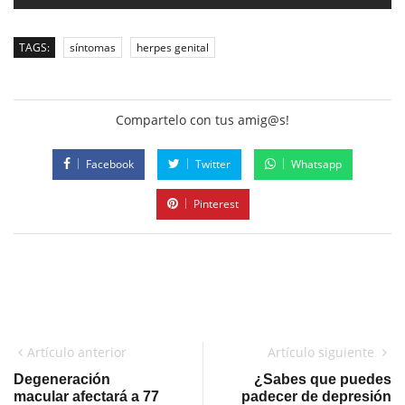
TAGS:
síntomas
herpes genital
Compartelo con tus amig@s!
Facebook
Twitter
Whatsapp
Pinterest
Artículo anterior
Artículo siguiente
Degeneración
¿Sabes que puedes
macular afectará a 77
padecer de depresión