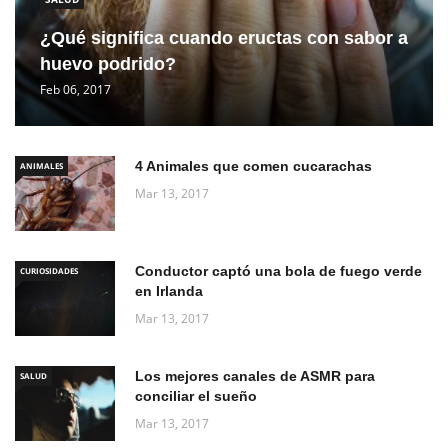
¿Qué significa cuando eructas con sabor a
huevo podrido?
Feb 06, 2017
4 Animales que comen cucarachas
ANIMALES
Mar 13, 2017
Conductor captó una bola de fuego verde
CURIOSIDADES
en Irlanda
Mar 13, 2017
Los mejores canales de ASMR para
SALUD
conciliar el sueño
Mar 13, 2017