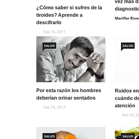
vez más di
¿Cómo saber si sufres de la
diagnosti
tiroides? Aprende a
Mariflor Rive
descifrarlo
Feb 19, 2017
SALUD
SALUD
Por esta razón los hombres
Ruidos en
deberían orinar sentados
cuándo de
atención
Feb 19, 2017
Feb 19, 2
SALUD
SALUD