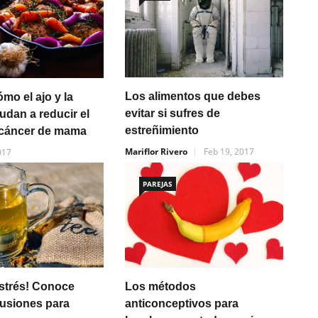
Los alimentos que debes
mo el ajo y la
evitar si sufres de
udan a reducir el
estreñimiento
 cáncer de mama
Mariflor Rivero
Feb 19, 2017
017
PAREJAS
strés! Conoce
Los métodos
fusiones para
anticonceptivos para