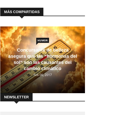
MÁS COMPARTIDAS
HUMOR
Concursante de belleza
asegura que las “hormonas del
sol” son las causantes del
cambio climático
Feb 06, 2017
NEWSLETTER