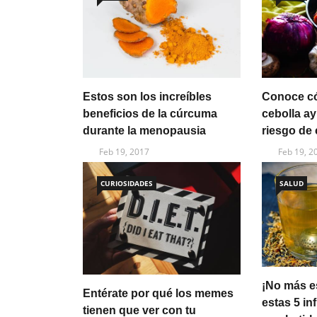
Estos son los increíbles
Conoce có
beneficios de la cúrcuma
cebolla ay
durante la menopausia
riesgo de
Feb 19, 2017
Feb 19, 2
CURIOSIDADES
SALUD
¡No más e
Entérate por qué los memes
estas 5 in
tienen que ver con tu