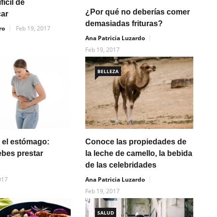
fícil de
¿Por qué no deberías comer
car
demasiadas frituras?
ro
Feb 19, 2017
Ana Patricia Luzardo
Feb 19, 2017
BELLEZA
 el estómago:
Conoce las propiedades de
bes prestar
la leche de camello, la bebida
de las celebridades
017
Ana Patricia Luzardo
Feb 19, 2017
SALUD