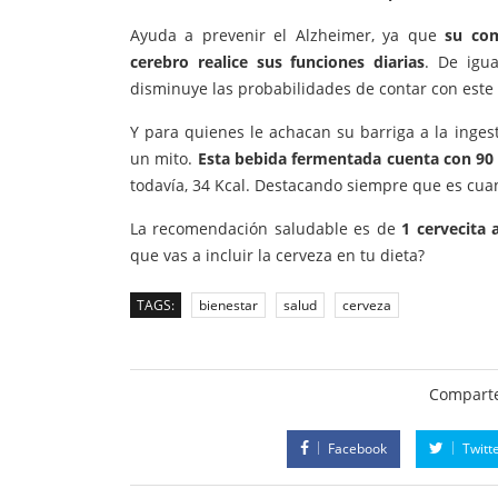
Ayuda a prevenir el Alzheimer, ya que
su com
cerebro realice sus funciones diarias
. De igu
disminuye las probabilidades de contar con este
Y para quienes le achacan su barriga a la inges
un mito.
Esta bebida fermentada cuenta con 90 
todavía, 34 Kcal. Destacando siempre que es cu
La recomendación saludable es de
1 cervecita
que vas a incluir la cerveza en tu dieta?
TAGS:
bienestar
salud
cerveza
Comparte
Facebook
Twitt