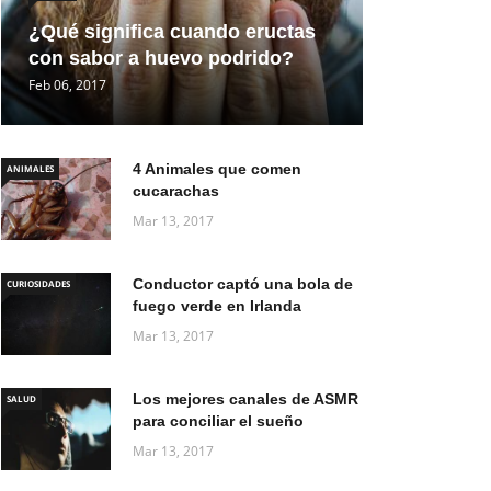
¿Qué significa cuando eructas
con sabor a huevo podrido?
Feb 06, 2017
4 Animales que comen
ANIMALES
cucarachas
Mar 13, 2017
Conductor captó una bola de
CURIOSIDADES
fuego verde en Irlanda
Mar 13, 2017
Los mejores canales de ASMR
SALUD
para conciliar el sueño
Mar 13, 2017