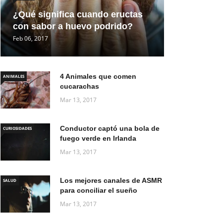
¿Qué significa cuando eructas
con sabor a huevo podrido?
Feb 06, 2017
4 Animales que comen
ANIMALES
cucarachas
Mar 13, 2017
Conductor captó una bola de
CURIOSIDADES
fuego verde en Irlanda
Mar 13, 2017
Los mejores canales de ASMR
SALUD
para conciliar el sueño
Mar 13, 2017