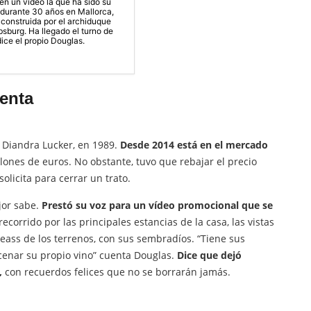
en un vídeo la que ha sido su
durante 30 años en Mallorca,
construida por el archiduque
sburg. Ha llegado el turno de
 dice el propio Douglas.
venta
, Diandra Lucker, en 1989.
Desde 2014 está en el mercado
llones de euros. No obstante, tuvo que rebajar el precio
olicita para cerrar un trato.
jor sabe.
Prestó su voz para un vídeo promocional que se
recorrido por las principales estancias de la casa, las vistas
eass de los terrenos, con sus sembradíos. “Tiene sus
cenar su propio vino” cuenta Douglas.
Dice que dejó
s,
con recuerdos felices que no se borrarán jamás.