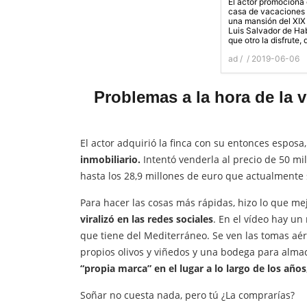
El actor promociona 
casa de vacaciones 
una mansión del XIX 
Luis Salvador de Hab
que otro la disfrute,
ad /
/ 2019-06-06
Problemas a la hora de la 
El actor adquirió la finca con su entonces esposa
inmobiliario.
Intentó venderla al precio de 50 mi
hasta los 28,9 millones de euro que actualmente s
Para hacer las cosas más rápidas, hizo lo que me
viralizó en las redes sociales
. En el vídeo hay un 
que tiene del Mediterráneo. Se ven las tomas aér
propios olivos y viñedos y una bodega para alma
“propia marca” en el lugar a lo largo de los año
Soñar no cuesta nada, pero tú ¿La comprarías?