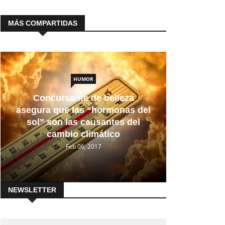
MÁS COMPARTIDAS
HUMOR
Concursante de belleza
asegura que las “hormonas del
sol” son las causantes del
cambio climático
Feb 06, 2017
NEWSLETTER