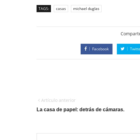
TAGS:
casas
michael duglas
Comparte
Facebook
Twitt
Artículo anterior
La casa de papel: detrás de cámaras.