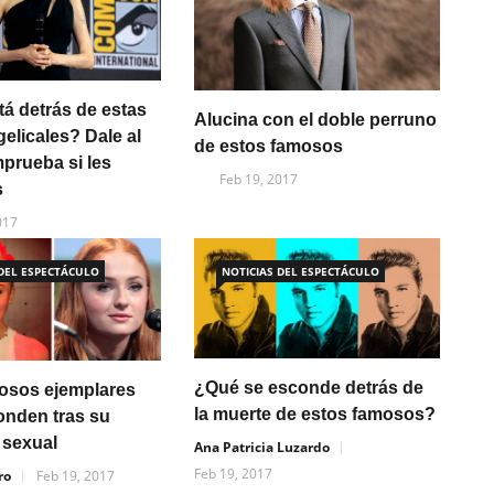
tá detrás de estas
Alucina con el doble perruno
gelicales? Dale al
de estos famosos
mprueba si les
Feb 19, 2017
s
017
 DEL ESPECTÁCULO
NOTICIAS DEL ESPECTÁCULO
¿Qué se esconde detrás de
osos ejemplares
la muerte de estos famosos?
onden tras su
 sexual
Ana Patricia Luzardo
Feb 19, 2017
ro
Feb 19, 2017