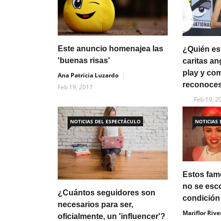
Este anuncio homenajea las
¿Quién es
'buenas risas'
caritas an
play y co
Ana Patricia Luzardo
reconoce
Feb 19, 2017
Feb 19, 2
NOTICIAS DEL ESPECTÁCULO
NOTICIAS
Estos fam
no se esc
¿Cuántos seguidores son
condición
necesarios para ser,
Mariflor Rive
oficialmente, un 'influencer'?