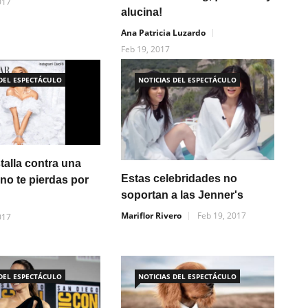
017
alucina!
Ana Patricia Luzardo
Feb 19, 2017
 DEL ESPECTÁCULO
NOTICIAS DEL ESPECTÁCULO
talla contra una
Estas celebridades no
 no te pierdas por
soportan a las Jenner's
Mariflor Rivero
Feb 19, 2017
017
 DEL ESPECTÁCULO
NOTICIAS DEL ESPECTÁCULO