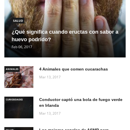
SALUD
¿Qué significa cuando eructas con sabor a
huevo podrido?
Feb 06, 2017
4 Animales que comen cucarachas
ANIMALES
Mar 13, 2017
Conductor captó una bola de fuego verde
CURIOSIDADES
en Irlanda
Mar 13, 2017
SALUD