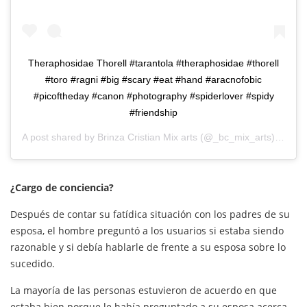
Theraphosidae Thorell #tarantola #theraphosidae #thorell
#toro #ragni #big #scary #eat #hand #aracnofobic
#picoftheday #canon #photography #spiderlover #spidy
#friendship
A post shared by
Brinza Cristian Mix arts
(@_bc_mix_arts) on
Jan
¿Cargo de conciencia?
Después de contar su fatídica situación con los padres de su
esposa, el hombre preguntó a los usuarios si estaba siendo
razonable y si debía hablarle de frente a su esposa sobre lo
sucedido.
La mayoría de las personas estuvieron de acuerdo en que
estaba bien porque le había preguntado a su esposa acerca