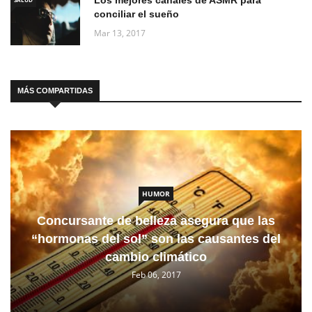
Los mejores canales de ASMR para
conciliar el sueño
Mar 13, 2017
MÁS COMPARTIDAS
HUMOR
Concursante de belleza asegura que las
“hormonas del sol” son las causantes del
cambio climático
Feb 06, 2017