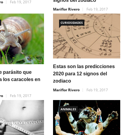
signos del zodiaco
ro
Feb 19, 2017
Mariflor Rivero
Feb 19, 2017
CURIOSIDADES
Estas son las predicciones
le parásito que
2020 para 12 signos del
a los caracoles en
zodiaco
Mariflor Rivero
Feb 19, 2017
ro
Feb 19, 2017
ANIMALES