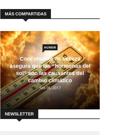
MÁS COMPARTIDAS
HUMOR
Concursante de belleza
asegura que las “hormonas del
sol” son las causantes del
cambio climático
Feb 06, 2017
NEWSLETTER