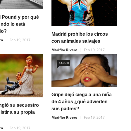
l Pound y por qué
undo lo está
do?
Madrid prohíbe los circos
ro
Feb 19, 2017
con animales salvajes
Mariflor Rivero
Feb 19, 2017
SALUD
Gripe dejó ciega a una niña
de 4 años ¿qué advierten
ngió su secuestro
sus padres?
istir a su propia
Mariflor Rivero
Feb 19, 2017
ro
Feb 19, 2017