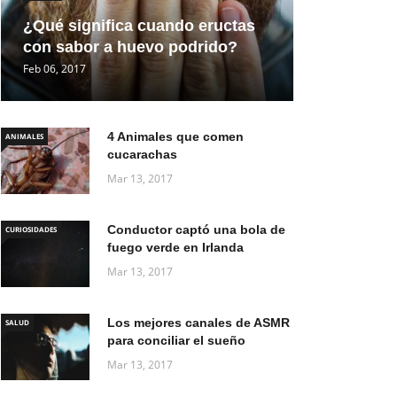
¿Qué significa cuando eructas
con sabor a huevo podrido?
Feb 06, 2017
4 Animales que comen
ANIMALES
cucarachas
Mar 13, 2017
Conductor captó una bola de
CURIOSIDADES
fuego verde en Irlanda
Mar 13, 2017
Los mejores canales de ASMR
SALUD
para conciliar el sueño
Mar 13, 2017