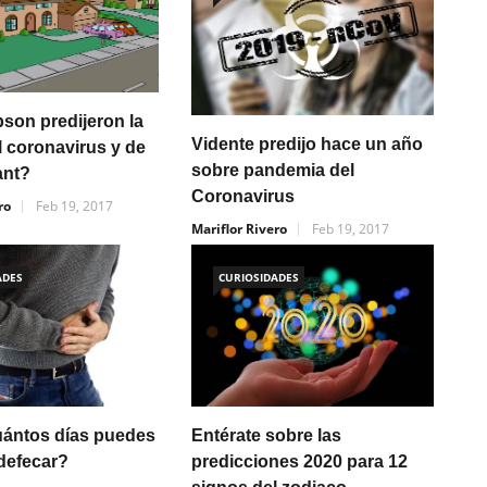
son predijeron la
Vidente predijo hace un año
l coronavirus y de
sobre pandemia del
ant?
Coronavirus
ro
Feb 19, 2017
Mariflor Rivero
Feb 19, 2017
ADES
CURIOSIDADES
ántos días puedes
Entérate sobre las
 defecar?
predicciones 2020 para 12