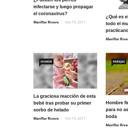
infectarse y luego propagar
el coronavirus?
¿Qué es e
Mariflor Rivero
Feb 19, 2017
todo el m
practican
Mariflor Rive
HUMOR
PAREJAS
La graciosa reacción de esta
Hombre fi
bebé tras probar su primer
para no as
sorbo de helado
boda
Mariflor Rivero
Feb 19, 2017
Mariflor Rive