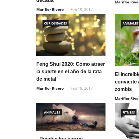
década
Mariflor Rive
Mariflor Rivero
Feb 19, 2017
CURIOSIDADES
ANIMALES
Feng Shui 2020: Cómo atraer
la suerte en el año de la rata
El increíb
de metal
convierte 
Mariflor Rivero
Feb 19, 2017
zombis
Mariflor Rive
ANIMALES
FITNESS
¿Pueden los perros