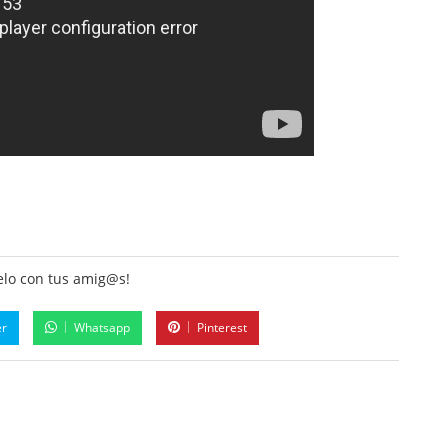
lo con tus amig@s!
er
Whatsapp
Pinterest