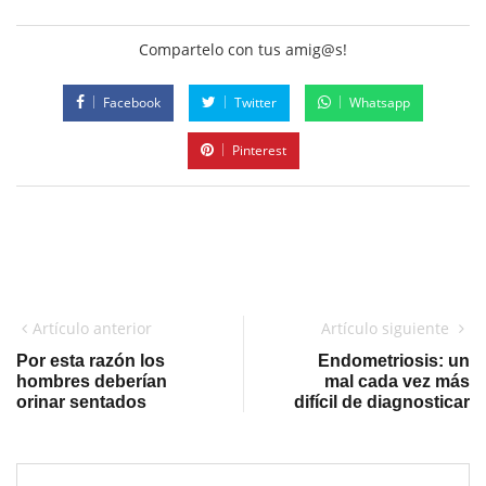
Compartelo con tus amig@s!
Facebook
Twitter
Whatsapp
Pinterest
Artículo anterior
Artículo siguiente
Por esta razón los
Endometriosis: un
hombres deberían
mal cada vez más
orinar sentados
difícil de diagnosticar