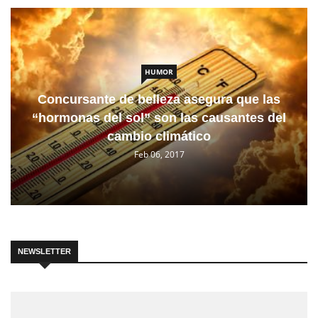
HUMOR
Concursante de belleza asegura que las
“hormonas del sol” son las causantes del
cambio climático
Feb 06, 2017
NEWSLETTER