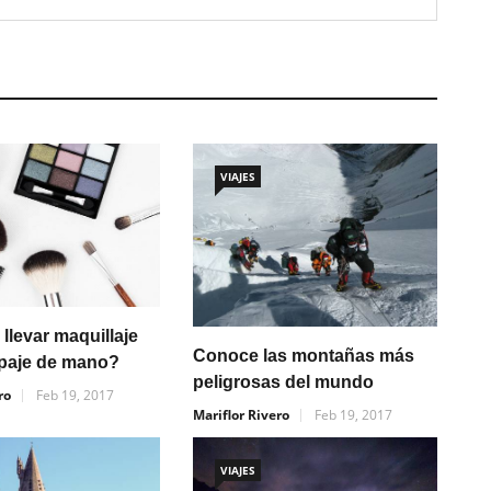
VIAJES
llevar maquillaje
Conoce las montañas más
ipaje de mano?
peligrosas del mundo
ro
Feb 19, 2017
Mariflor Rivero
Feb 19, 2017
VIAJES