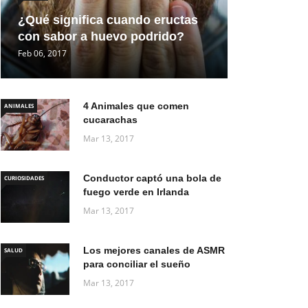
¿Qué significa cuando eructas
con sabor a huevo podrido?
Feb 06, 2017
4 Animales que comen
ANIMALES
cucarachas
Mar 13, 2017
Conductor captó una bola de
CURIOSIDADES
fuego verde en Irlanda
Mar 13, 2017
Los mejores canales de ASMR
SALUD
para conciliar el sueño
Mar 13, 2017