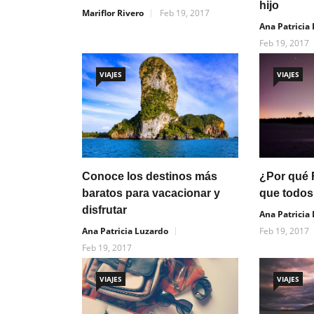
hijo
Mariflor Rivero
Feb 19, 2017
Ana Patricia
Feb 19, 2017
VIAJES
VIAJES
Conoce los destinos más
¿Por qué F
baratos para vacacionar y
que todos
disfrutar
Ana Patricia
Ana Patricia Luzardo
Feb 19, 2017
Feb 19, 2017
VIAJES
VIAJES