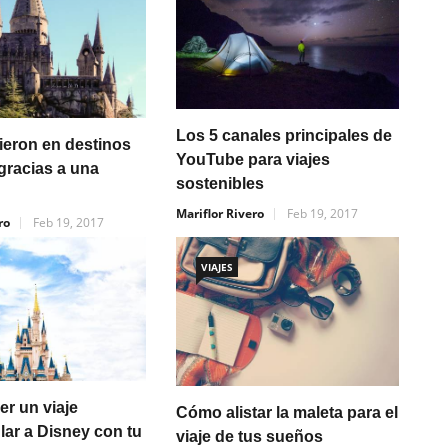
Los 5 canales principales de
ieron en destinos
YouTube para viajes
 gracias a una
sostenibles
Mariflor Rivero
Feb 19, 2017
ro
Feb 19, 2017
VIAJES
r un viaje
Cómo alistar la maleta para el
lar a Disney con tu
viaje de tus sueños