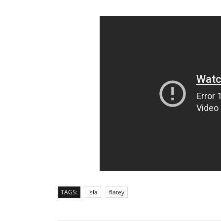
TAGS:
isla
flatey