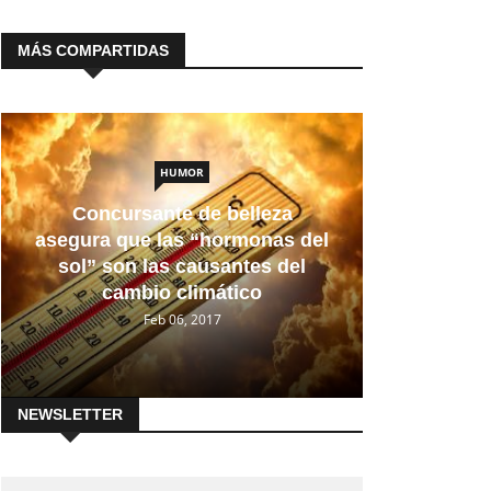
MÁS COMPARTIDAS
HUMOR
Concursante de belleza
asegura que las “hormonas del
sol” son las causantes del
cambio climático
Feb 06, 2017
NEWSLETTER