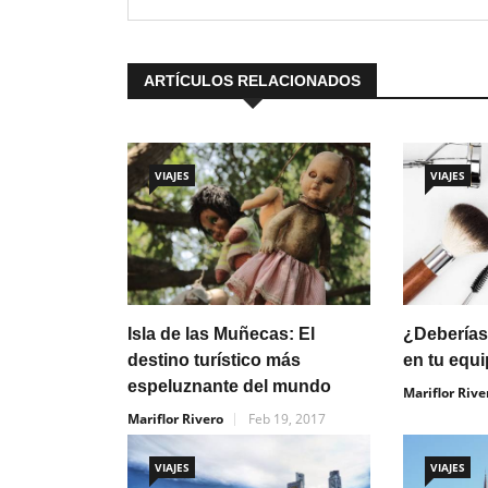
ARTÍCULOS RELACIONADOS
VIAJES
VIAJES
Isla de las Muñecas: El
¿Deberías 
destino turístico más
en tu equ
espeluznante del mundo
Mariflor Rive
Mariflor Rivero
Feb 19, 2017
VIAJES
VIAJES