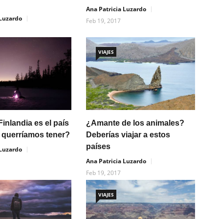
Ana Patricia Luzardo
 Luzardo
Feb 19, 2017
VIAJES
inlandia es el país
¿Amante de los animales?
 querríamos tener?
Deberías viajar a estos
países
 Luzardo
Ana Patricia Luzardo
Feb 19, 2017
VIAJES