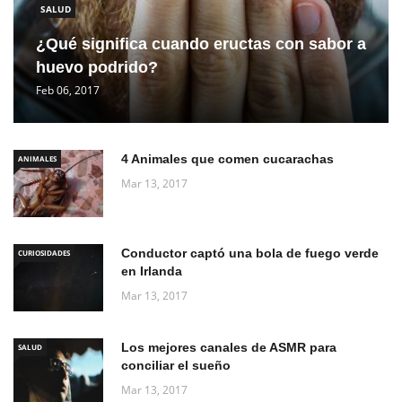
SALUD
¿Qué significa cuando eructas con sabor a
huevo podrido?
Feb 06, 2017
4 Animales que comen cucarachas
ANIMALES
Mar 13, 2017
Conductor captó una bola de fuego verde
CURIOSIDADES
en Irlanda
Mar 13, 2017
Los mejores canales de ASMR para
SALUD
conciliar el sueño
Mar 13, 2017