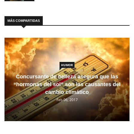
MÁS COMPARTIDAS
HUMOR
Concursante de belleza asegura que las
“hormonas del sol” son las causantes del
cambio climático
Feb 06, 2017