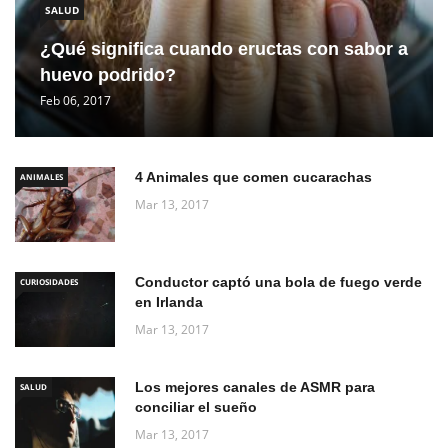
SALUD
¿Qué significa cuando eructas con sabor a
huevo podrido?
Feb 06, 2017
4 Animales que comen cucarachas
ANIMALES
Mar 13, 2017
Conductor captó una bola de fuego verde
CURIOSIDADES
en Irlanda
Mar 13, 2017
Los mejores canales de ASMR para
SALUD
conciliar el sueño
Mar 13, 2017