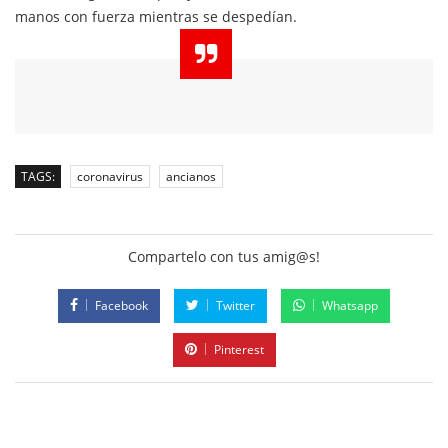
manos con fuerza mientras se despedían.
TAGS:
coronavirus
ancianos
Compartelo con tus amig@s!
Facebook
Twitter
Whatsapp
Pinterest