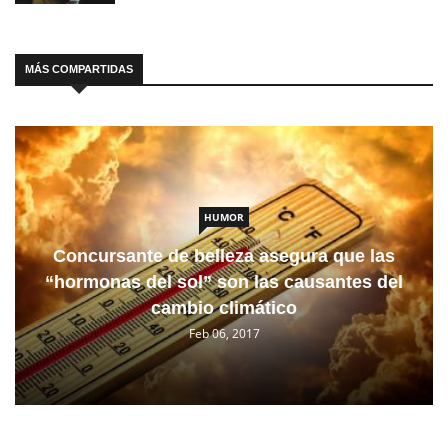
MÁS COMPARTIDAS
HUMOR
Concursante de belleza asegura que las
“hormonas del sol” son las causantes del
cambio climático
Feb 06, 2017