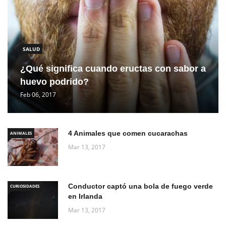
SALUD
¿Qué significa cuando eructas con sabor a
huevo podrido?
Feb 06, 2017
4 Animales que comen cucarachas
ANIMALES
Mar 13, 2017
Conductor captó una bola de fuego verde
CURIOSIDADES
en Irlanda
Mar 13, 2017