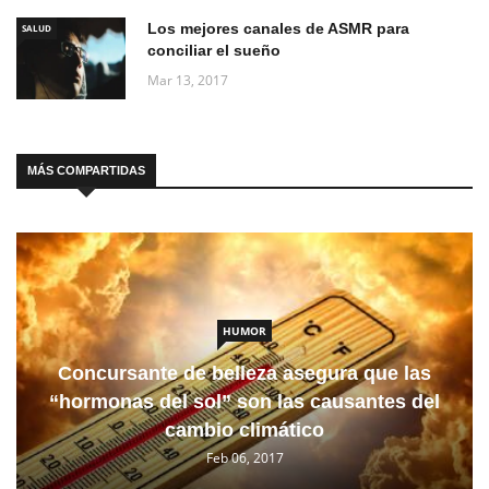
Los mejores canales de ASMR para
SALUD
conciliar el sueño
Mar 13, 2017
MÁS COMPARTIDAS
HUMOR
Concursante de belleza asegura que las
“hormonas del sol” son las causantes del
cambio climático
Feb 06, 2017