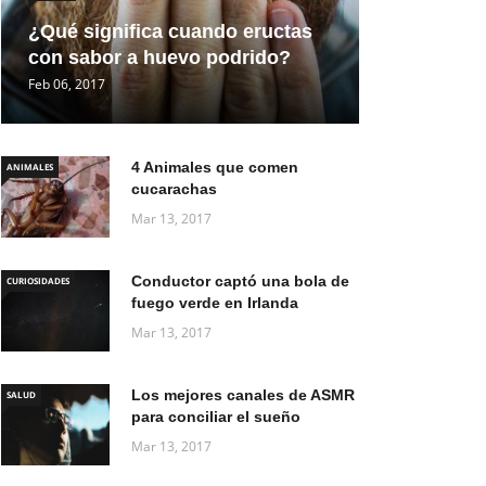
¿Qué significa cuando eructas
con sabor a huevo podrido?
Feb 06, 2017
4 Animales que comen
ANIMALES
cucarachas
Mar 13, 2017
Conductor captó una bola de
CURIOSIDADES
fuego verde en Irlanda
Mar 13, 2017
Los mejores canales de ASMR
SALUD
para conciliar el sueño
Mar 13, 2017