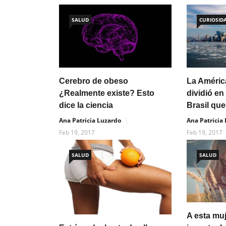
SALUD
CURIOSID
Cerebro de obeso
La Améric
¿Realmente existe? Esto
dividió e
dice la ciencia
Brasil qu
Ana Patricia Luzardo
Ana Patricia
Feb 19, 2017
Feb 19, 2017
SALUD
SALUD
A esta mu