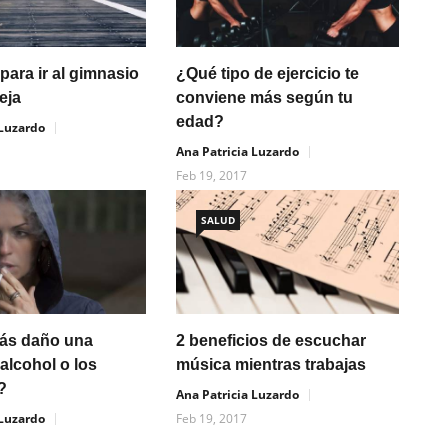
¿Qué tipo de ejercicio te
para ir al gimnasio
conviene más según tu
eja
edad?
 Luzardo
Ana Patricia Luzardo
Feb 19, 2017
SALUD
ás daño una
2 beneficios de escuchar
 alcohol o los
música mientras trabajas
s?
Ana Patricia Luzardo
 Luzardo
Feb 19, 2017