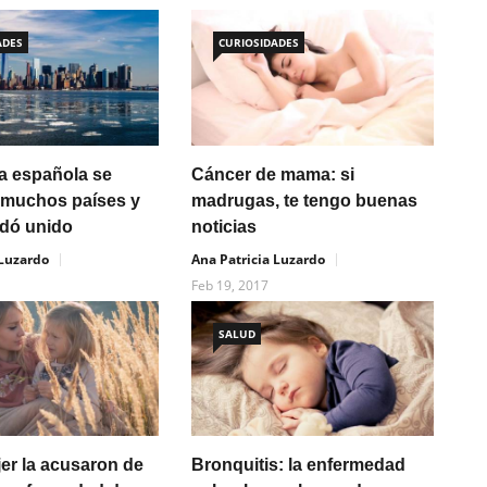
ADES
CURIOSIDADES
a española se
Cáncer de mama: si
n muchos países y
madrugas, te tengo buenas
edó unido
noticias
 Luzardo
Ana Patricia Luzardo
Feb 19, 2017
SALUD
jer la acusaron de
Bronquitis: la enfermedad