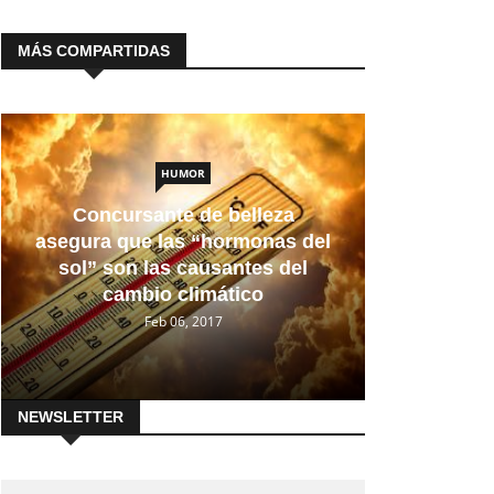
MÁS COMPARTIDAS
HUMOR
Concursante de belleza
asegura que las “hormonas del
sol” son las causantes del
cambio climático
Feb 06, 2017
NEWSLETTER