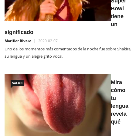
Super
Bowl
tiene
un
significado
Mariflor Rivero
2020-02-07
Uno de los momentos más comentados de la noche fue sobre Shakira,
su lengua y un alegre grito vocal.
Mira
SALUD
cómo
tu
lengua
revela
qué