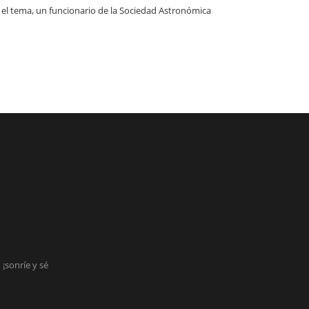
n el tema, un funcionario de la Sociedad Astronómica
¡sonríe y sé